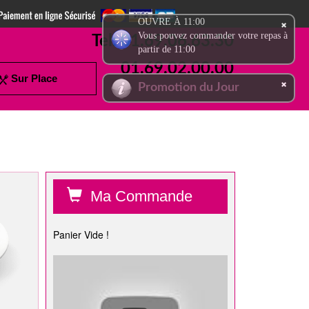
OUVRE À 11:00
Vous pouvez commander votre repas à
Tel:
01.69.06.63.30
partir de 11:00
01.69.02.00.00
Sur Place
Promotion du Jour
Ma Commande
Panier Vide !